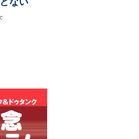
どない
て