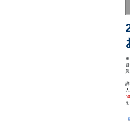
※
皆
興
詳
人
ht
を