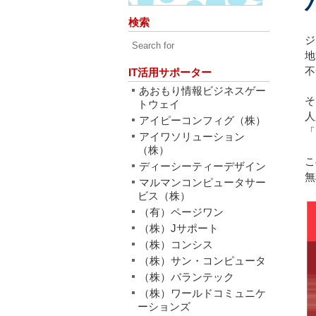
検索
ジ
地
不
IT活用サポーター
あおもり情報ビジネスゲー
そ
トウェイ
人
アイピーコンフィグ（株）
「
アイワソリューション
（株）
こ
ディーシーティーデザイン
無
マルマンコンピュータサー
ビス（株）
（有）ページワン
（株）Jサポート
（株）コンシス
（株）サン・コンピュータ
（株）バランテック
（株）ワールドコミュニケ
ーションズ