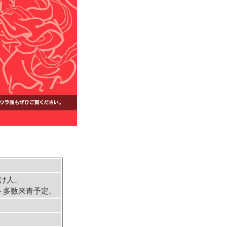
掛け人、
ト多数来青予定。