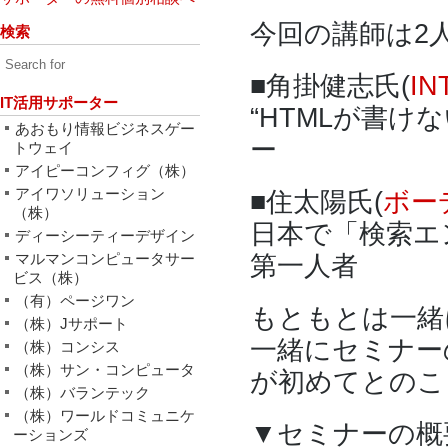
今回の講師は2
検索
■角掛健志氏(
IN
IT活用サポーター
“HTMLが書け
あおもり情報ビジネスゲー
ー
トウェイ
アイピーコンフィグ（株）
アイワソリューション
■住太陽氏(
ボー
（株）
日本で「検索エ
ディーシーティーデザイン
マルマンコンピュータサー
第一人者
ビス（株）
（有）ページワン
もともとは一緒
（株）Jサポート
一緒にセミナー
（株）コンシス
（株）サン・コンピュータ
が初めてとのこ
（株）バランテック
（株）ワールドコミュニケ
▼セミナーの概
ーションズ